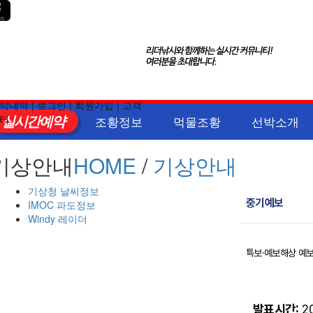
약내역
|
로그인
|
회원가입
|
고객
실시간예약
터
조황정보
먹물조황
선박소개
기상안내
HOME
/
기상안내
기상청 날씨정보
IMOC 파도정보
Windy 레이더