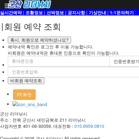
Toggle
navigation
실시간예약
|
조황정보
|
선박정보
|
공지사항
|
기상안내
|
1:1문의하기
비회원 예약 조회
혹시, 회원으로 예약하셨나요?
예약내역 확인은 로그인 후 이용 가능합니다.
비회원은 예약내역은 휴대폰 인증으로 확인이 가능합니다.
인증번호받
비회원 예약조회
PC화면
군산 리더낚시
주소 : 전북 군산시 새만금북로 211 리더낚시
사업자번호 401-06-92059, 대표전화 :
010.8959.0810
Copyright © 2025 군산 리더낚시 All rights reserved