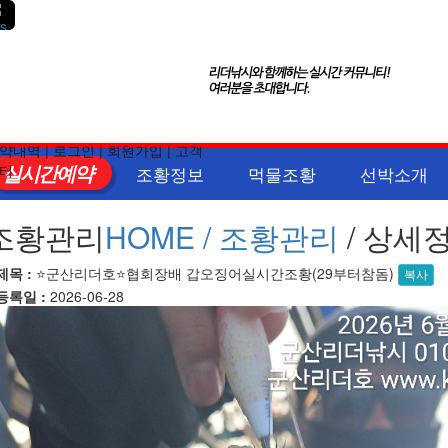
약내역
|
로그인
|
회원가입
|
고객
실시간예약
터
조황정보
먹물조황
선박소개
조황관리
HOME /
조황관리
/ 상세
제목 :
⭐군산리더호⭐협회장배 갑오징어실시간조황(29부터참돔)
복사
등록일 :
2026-06-28